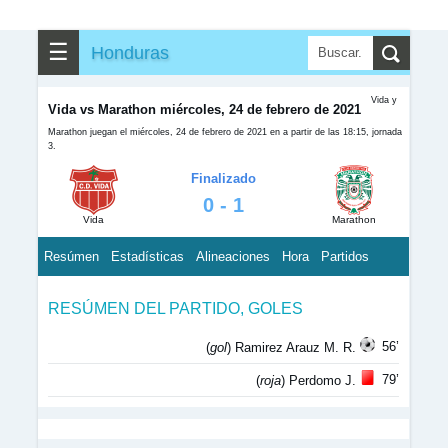
☰
Honduras
Vida y
Vida vs Marathon miércoles, 24 de febrero de 2021
Marathon juegan el miércoles, 24 de febrero de 2021 en a partir de las 18:15, jornada
3.
Finalizado
0 - 1
Vida
Marathon
Resúmen
Estadísticas
Alineaciones
Hora
Partidos
RESÚMEN DEL PARTIDO, GOLES
56’
(
gol
) Ramirez Arauz M. R.
79’
(
roja
) Perdomo J.