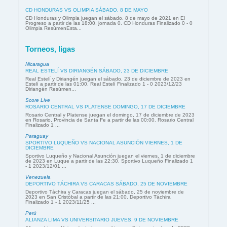
CD HONDURAS VS OLIMPIA SÁBADO, 8 DE MAYO
CD Honduras y Olimpia juegan el sábado, 8 de mayo de 2021 en El
Progreso a partir de las 18:00, jornada 0. CD Honduras Finalizado 0 - 0
Olimpia ResúmenEsta...
Torneos, ligas
Nicaragua
REAL ESTELÍ VS DIRIANGÉN SÁBADO, 23 DE DICIEMBRE
Real Estelí y Diriangén juegan el sábado, 23 de diciembre de 2023 en
Estelí a partir de las 01:00. Real Estelí Finalizado 1 - 0 2023/12/23
Diriangén Resúmen...
Score Live
ROSARIO CENTRAL VS PLATENSE DOMINGO, 17 DE DICIEMBRE
Rosario Central y Platense juegan el domingo, 17 de diciembre de 2023
en Rosario, Provincia de Santa Fe a partir de las 00:00. Rosario Central
Finalizado 1 ...
Paraguay
SPORTIVO LUQUEÑO VS NACIONAL ASUNCIÓN VIERNES, 1 DE
DICIEMBRE
Sportivo Luqueño y Nacional Asunción juegan el viernes, 1 de diciembre
de 2023 en Luque a partir de las 22:30. Sportivo Luqueño Finalizado 1
- 1 2023/12/01 ...
Venezuela
DEPORTIVO TÁCHIRA VS CARACAS SÁBADO, 25 DE NOVIEMBRE
Deportivo Táchira y Caracas juegan el sábado, 25 de noviembre de
2023 en San Cristóbal a partir de las 21:00. Deportivo Táchira
Finalizado 1 - 1 2023/11/25 ...
Perú
ALIANZA LIMA VS UNIVERSITARIO JUEVES, 9 DE NOVIEMBRE